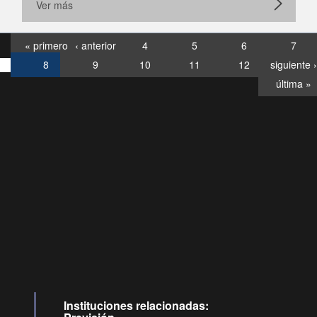
Ver más
« primero
‹ anterior
4
5
6
7
8
9
10
11
12
siguiente ›
última »
Consultas
Buzón
por:
Ciudadano
6007120028, ✽8088
y
Videollamadas
Instituciones relacionadas: