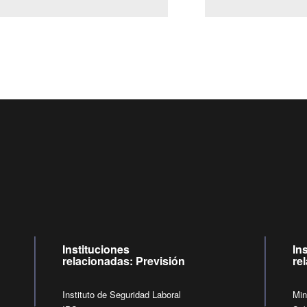
Centro de llamadas: 6007120028, Celular ✽8088 de lunes a juev
09:00 a 18:00 horas y viernes de 09:00 a 17:00 horas.
de lunes a viernes de 09:00 a 17:00 horas.
Videollamadas
Instituciones
In
relacionadas: Previsión
re
Instituto de Seguridad Laboral
Min