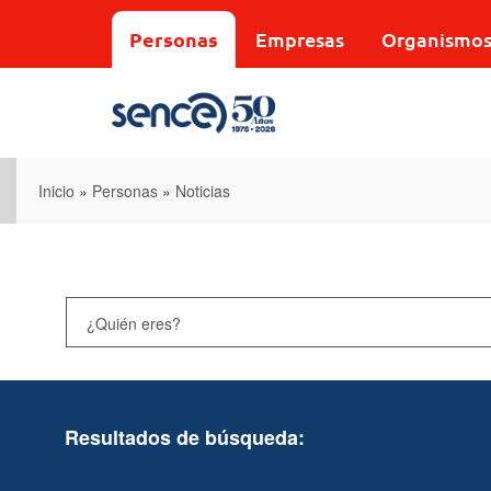
Pasar
al
Personas
Empresas
Organismo
contenido
principal
Inicio
»
Personas
»
Noticias
Resultados de búsqueda: