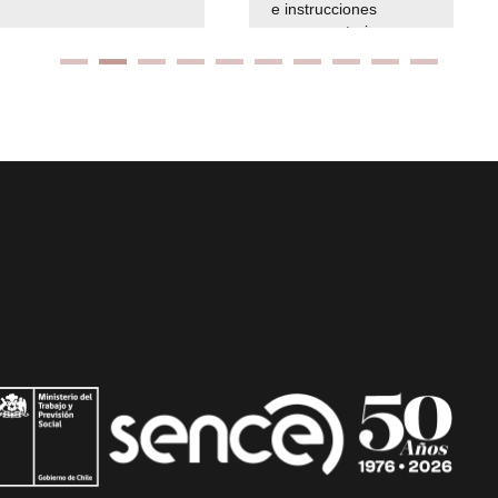
e instrucciones
presuspuetarias