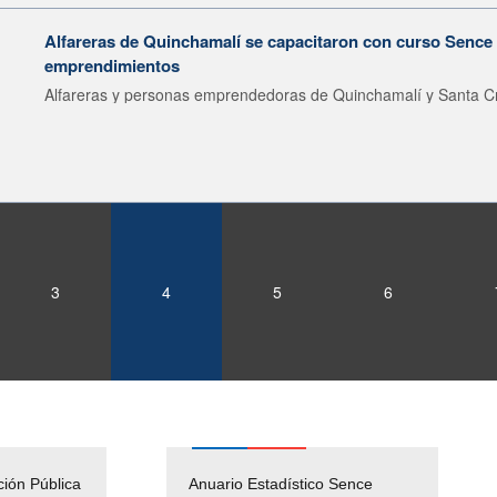
Alfareras de Quinchamalí se capacitaron con curso Sence 
emprendimientos
Alfareras y personas emprendedoras de Quinchamalí y Santa Cr
3
4
5
6
ción Pública
Empleos Públicos
Anuario Estadístico Sence
Solicitud Audiencias y