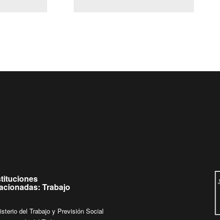
(Servicio Civil)
Ley Lobby
es de
Ingrese su consulta al
Buzón Ciudadano
stituciones
lacionadas: Trabajo
isterio del Trabajo y Previsión Social