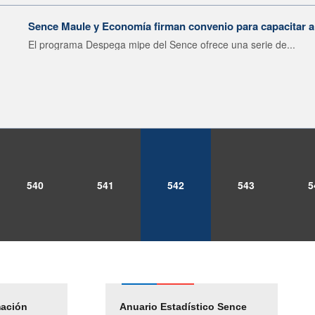
Sence Maule y Economía firman convenio para capacitar 
El programa Despega mipe del Sence ofrece una serie de...
540
541
542
543
5
mación
Empleos Públicos
Anuario Estadístico Sence
Solicitud Audiencias