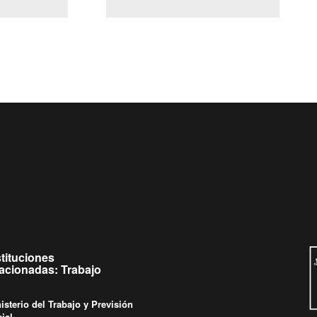
(Servicio Civil)
y Ley Lobby
es de
Ingrese su consulta al
Buzón Ciudadano
stituciones
lacionadas: Trabajo
isterio del Trabajo y Previsión
ial