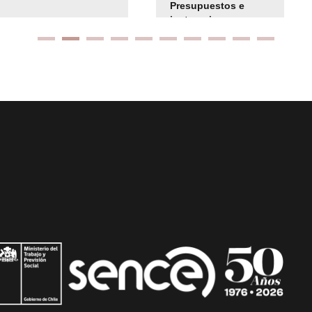
Presupuestos e
instrucciones
presuspuetarias