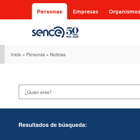
Pasar
al
Personas
Empresas
Organismo
contenido
principal
Inicio
»
Personas
»
Noticias
Resultados de búsqueda: