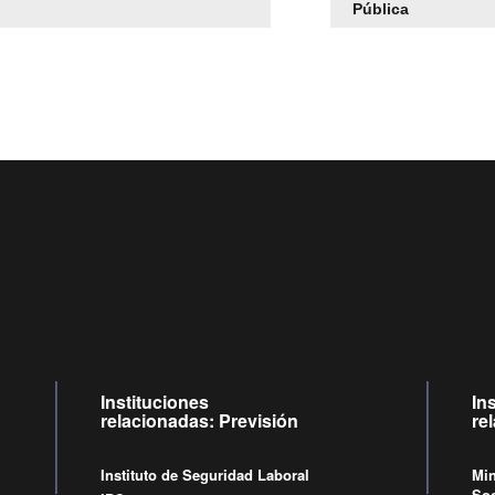
Pública
Centro de llamadas: 6007120028, Celular ✽8088 de lunes a juev
09:00 a 18:00 horas y viernes de 09:00 a 17:00 horas.
Videollamadas
de lunes a viernes de 09:00 a 17:00 horas.
Instituciones
In
relacionadas: Previsión
re
Instituto de Seguridad Laboral
Min
Soc