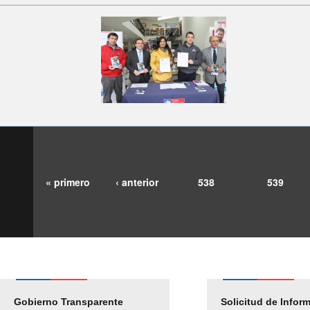
« primero
‹ anterior
538
539
Gobierno Transparente
Pago Proveedores
Solicitud de Infor