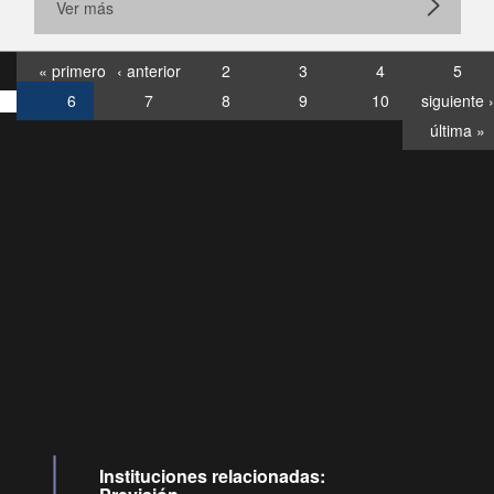
Ver más
« primero
‹ anterior
2
3
4
5
6
7
8
9
10
siguiente ›
última »
Consultas
Buzón
por:
Ciudadano
6007120028, ✽8088
y
Videollamadas
Instituciones relacionadas: