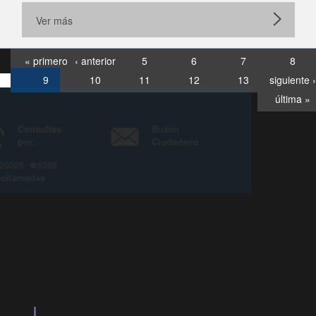
Ver más
« primero
‹ anterior
5
6
7
8
9
10
11
12
13
siguiente ›
última »
Consultas
Buzón
por:
Ciudadano
6007120028, ✽8088
y
Videollamadas