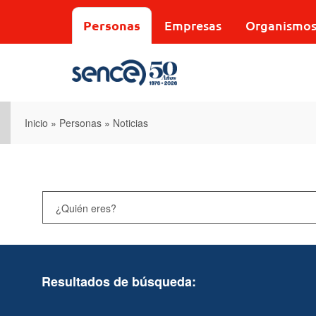
Pasar
al
Personas
Empresas
Organismo
contenido
principal
Inicio
»
Personas
»
Noticias
Resultados de búsqueda: