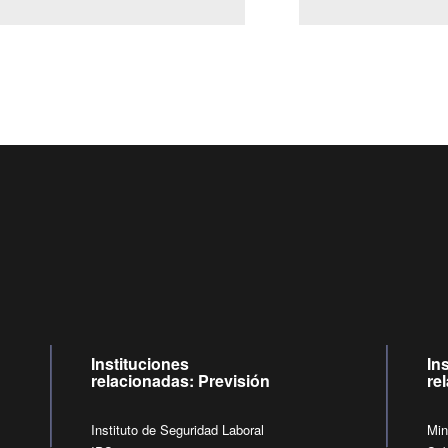
Centro de llamadas: 6007120028, Celular ✽8088 de lunes a jueves
09:00 a 18:00 horas y viernes de 09:00 a 17:00 horas.
de lunes a viernes de 09:00 a 17:00 horas.
Videollamadas
Instituciones
In
relacionadas: Previsión
re
Instituto de Seguridad Laboral
Min