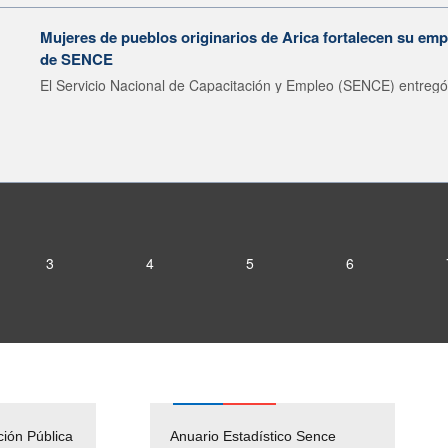
Mujeres de pueblos originarios de Arica fortalecen su emp
de SENCE
El Servicio Nacional de Capacitación y Empleo (SENCE) entregó 
3
4
5
6
ción Pública
Empleos Públicos
Anuario Estadístico Sence
Solicitud Audiencias y