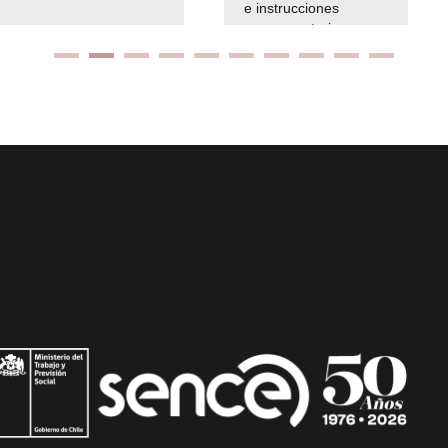
e instrucciones
presuspuetarias