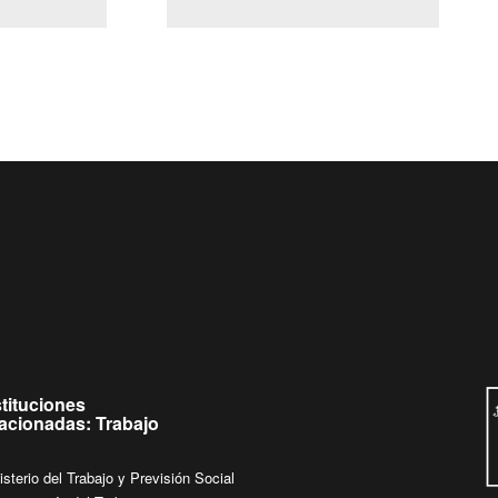
(Servicio Civil)
Ley Lobby
 de
Ingrese su consulta al
Buzón Ciudadano
stituciones
lacionadas: Trabajo
isterio del Trabajo y Previsión Social