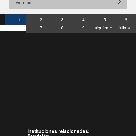
Ver más
1
2
3
4
5
6
7
8
9
siguiente ›
última »
Consultas
Buzón
por:
Ciudadano
6007120028, ✽8088
y
Videollamadas
Instituciones relacionadas: