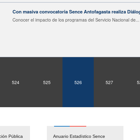
Con masiva convocatoria Sence Antofagasta realiza Diálo
Conocer el impacto de los programas del Servicio Nacional de...
524
525
526
527
5
ción Pública
Empleos Públicos
Anuario Estadístico Sence
Solicitud Audiencias y