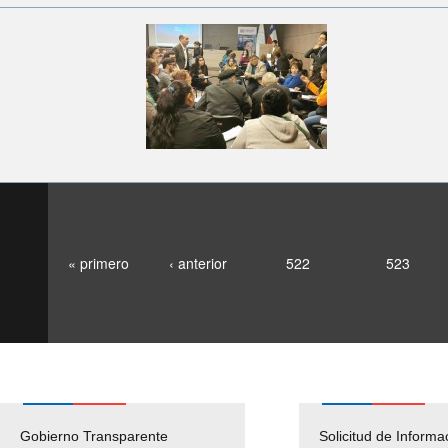
« primero
‹ anterior
522
523
Gobierno Transparente
Pago Proveedores
Solicitud de Informa