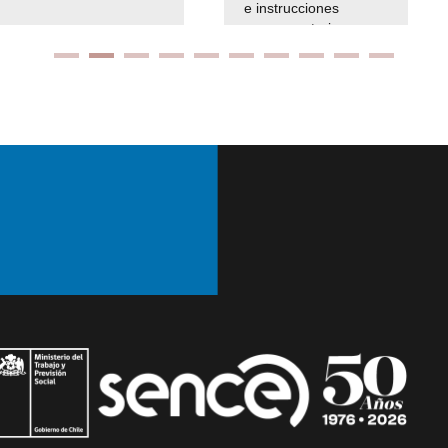
e instrucciones
presuspuetarias
Ir arriba