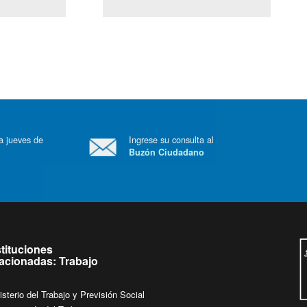
(Servicio Civil)
Ley Lobby
 a jueves de
Ingrese su consulta al
Buzón Ciudadano
.
stituciones
lacionadas: Trabajo
isterio del Trabajo y Previsión Social