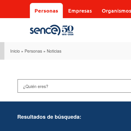
Pasar
al
Personas
Empresas
Organismo
contenido
principal
Inicio
»
Personas
»
Noticias
Resultados de búsqueda: