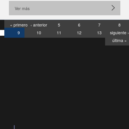
Ver más
« primero
‹ anterior
5
6
7
8
9
10
11
12
13
siguiente ›
última »
Consultas
Buzón
por:
Ciudadano
6007120028, ✽8088
y
Videollamadas