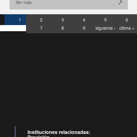
Ver más
1
2
3
4
5
6
7
8
9
siguiente ›
última »
Consultas
Buzón
por:
Ciudadano
6007120028, ✽8088
y
Videollamadas
Instituciones relacionadas: