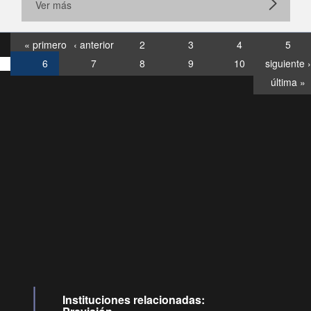
Ver más
« primero
‹ anterior
2
3
4
5
6
7
8
9
10
siguiente ›
última »
Consultas
Buzón
por:
Ciudadano
6007120028, ✽8088
y
Videollamadas
Instituciones relacionadas: