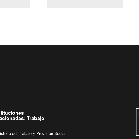
(Servicio Civil)
Ley Lobby
 jueves de
Ingrese su consulta al
Buzón Ciudadano
stituciones
lacionadas: Trabajo
isterio del Trabajo y Previsión Social