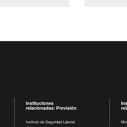
Centro de llamadas: 6007120028, Celular ✽8088 de lunes a
09:00 a 18:00 horas y viernes de 09:00 a 17:00 horas.
de lunes a viernes de 09:00 a 17:00 horas.
Videollamadas
Instituciones
In
relacionadas: Previsión
re
Instituto de Seguridad Laboral
Min