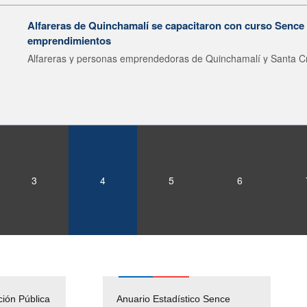
Alfareras de Quinchamalí se capacitaron con curso Sence 
emprendimientos
Alfareras y personas emprendedoras de Quinchamalí y Santa Cr
3
4
5
6
ción Pública
Empleos Públicos
Anuario Estadístico Sence
Solicitud Audiencias y