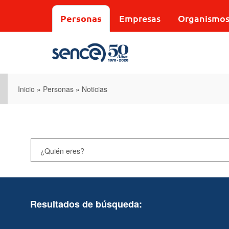
Pasar
al
Personas
Empresas
Organismo
contenido
principal
Inicio
»
Personas
»
Noticias
Resultados de búsqueda: