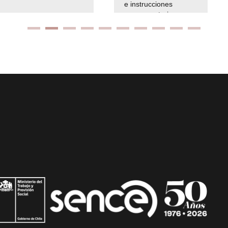
e instrucciones
presuspuetarias