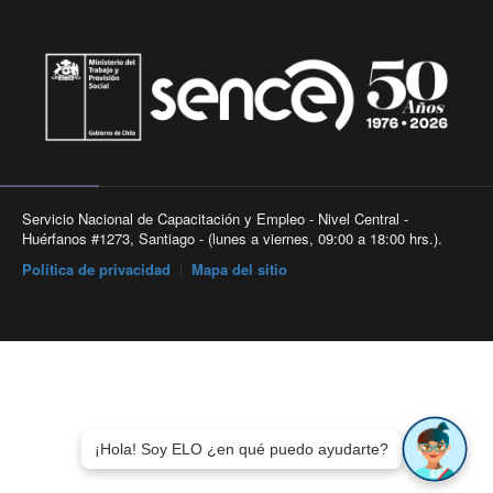
Servicio Nacional de Capacitación y Empleo - Nivel Central -
Huérfanos #1273, Santiago - (lunes a viernes, 09:00 a 18:00 hrs.).
Política de privacidad
|
Mapa del sitio
¡Hola! Soy ELO ¿en qué puedo ayudarte?