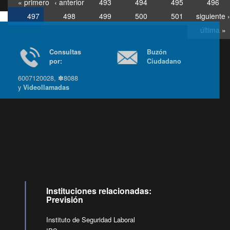
« primero
‹ anterior
493
494
495
496
497
498
499
500
501
siguiente ›
última »
Consultas
Buzón
por:
Ciudadano
6007120028, ✽8088
y
Videollamadas
Ir arriba
Instituciones relacionadas:
Previsión
Instituto de Seguridad Laboral