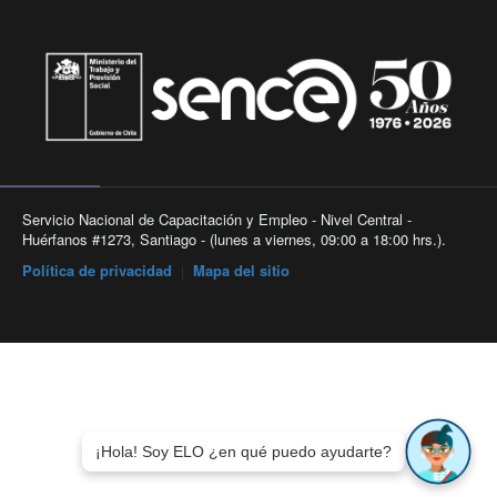
Servicio Nacional de Capacitación y Empleo - Nivel Central -
Huérfanos #1273, Santiago - (lunes a viernes, 09:00 a 18:00 hrs.).
Política de privacidad
|
Mapa del sitio
¡Hola! Soy ELO ¿en qué puedo ayudarte?