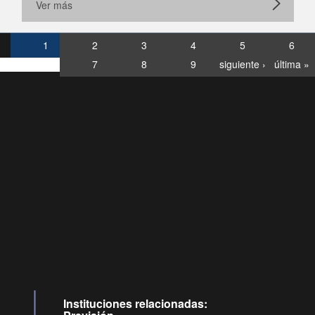
Ver más
1
2
3
4
5
6
7
8
9
siguiente ›
última »
Consultas
Buzón
por:
Ciudadano
6007120028, ✽8088
y
Videollamadas
Instituciones relacionadas: