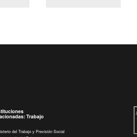
(Servicio Civil)
Ley Lobby
 jueves de
Ingrese su consulta al
Buzón Ciudadano
stituciones
lacionadas: Trabajo
isterio del Trabajo y Previsión Social