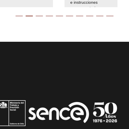
e instrucciones
presuspuetarias