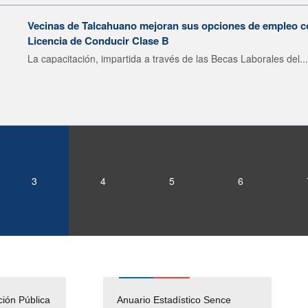
Vecinas de Talcahuano mejoran sus opciones de empleo 
Licencia de Conducir Clase B
La capacitación, impartida a través de las Becas Laborales del...
3
4
5
6
ción Pública
Empleos Públicos
Anuario Estadístico Sence
Solicitud Audiencias y