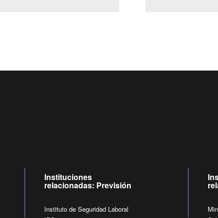
Centro de llamadas: 6007120028, Celular ✽8088 de lunes a
09:00 a 18:00 horas y viernes de 09:00 a 17:00 horas.
de lunes a viernes de 09:00 a 17:00 horas.
Videollamadas
Instituciones
In
relacionadas: Previsión
re
Instituto de Seguridad Laboral
Min