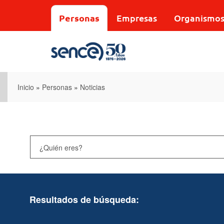
Pasar
al
Personas
Empresas
Organismo
contenido
principal
Inicio
»
Personas
»
Noticias
Resultados de búsqueda: