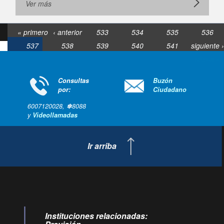
Ver más
« primero
‹ anterior
533
534
535
536
537
538
539
540
541
siguiente ›
última »
Consultas
Buzón
por:
Ciudadano
6007120028, ✽8088
y
Videollamadas
Ir arriba
Instituciones relacionadas: