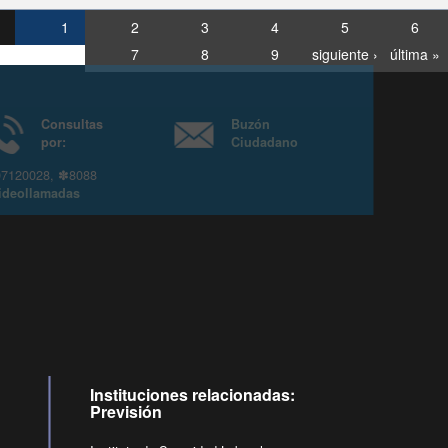
1
2
3
4
5
6
7
8
9
siguiente ›
última »
Consultas
Buzón
por:
Ciudadano
6007120028, ✽8088
y
Videollamadas
Instituciones relacionadas:
Previsión