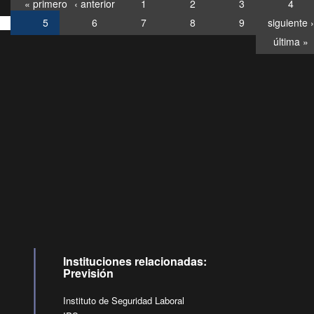
« primero
‹ anterior
1
2
3
4
5
6
7
8
9
siguiente ›
última »
Consultas
Buzón
por:
Ciudadano
6007120028, ✽8088
y
Videollamadas
Instituciones relacionadas:
Previsión
Instituto de Seguridad Laboral