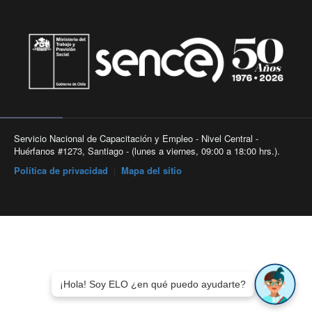
Servicio Nacional de Capacitación y Empleo - Nivel Central -
Huérfanos #1273, Santiago - (lunes a viernes, 09:00 a 18:00 hrs.).
Política de privacidad
|
Mapa del sitio
¡Hola! Soy ELO ¿en qué puedo ayudarte?