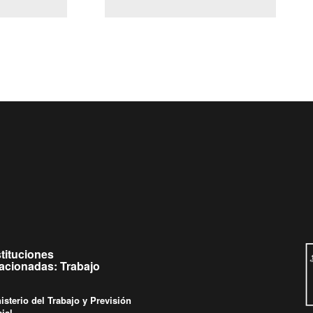
(Servicio Civil)
y Ley Lobby
s a jueves de
Ingrese su consulta al
Buzón Ciudadano
s.
stituciones
lacionadas: Trabajo
isterio del Trabajo y Previsión
ial