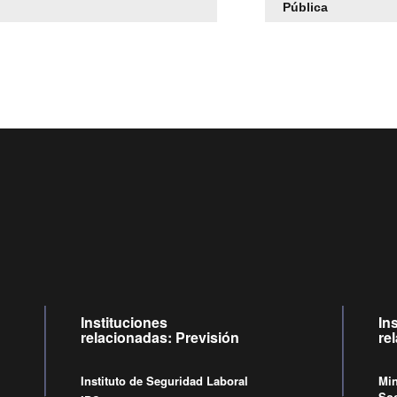
Pública
Centro de llamadas: 6007120028, Celular ✽8088 de lune
09:00 a 18:00 horas y viernes de 09:00 a 17:00 horas.
Videollamadas
de lunes a viernes de 09:00 a 17:00 hora
Instituciones
In
relacionadas: Previsión
re
Instituto de Seguridad Laboral
Min
Soc