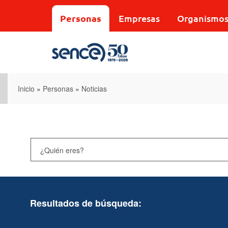
Pasar
al
Personas
Empresas
Organismo
contenido
principal
Inicio
»
Personas
»
Noticias
Resultados de búsqueda: