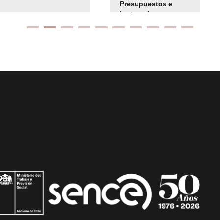
Presupuestos e
instrucciones
presuspuetarias