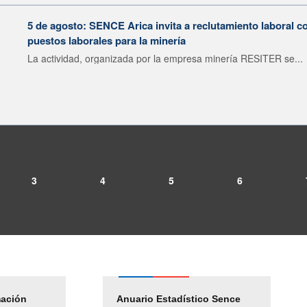
5 de agosto: SENCE Arica invita a reclutamiento laboral c
puestos laborales para la minería
La actividad, organizada por la empresa minería RESITER se...
3
4
5
6
mación
Empleos Públicos
Anuario Estadístico Sence
Solicitud Audiencias