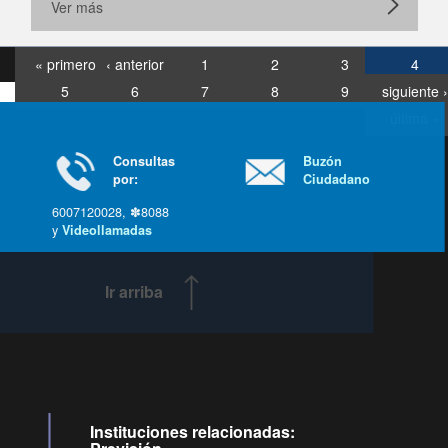
Ver más
« primero
‹ anterior
1
2
3
4
5
6
7
8
9
siguiente ›
última »
Consultas
Buzón
por:
Ciudadano
6007120028, ✽8088
y
Videollamadas
Ir arriba
Instituciones relacionadas: