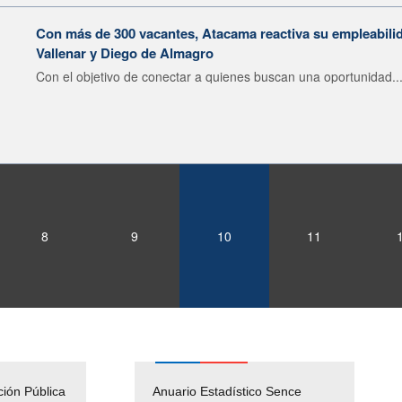
Con más de 300 vacantes, Atacama reactiva su empleabilid
Vallenar y Diego de Almagro
Con el objetivo de conectar a quienes buscan una oportunidad..
8
9
10
11
ción Pública
Empleos Públicos
Anuario Estadístico Sence
Solicitud Audiencias y