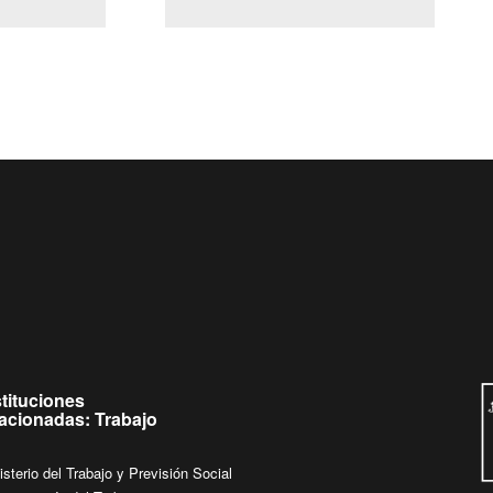
(Servicio Civil)
Ley Lobby
 jueves de
Ingrese su consulta al
Buzón Ciudadano
stituciones
lacionadas: Trabajo
isterio del Trabajo y Previsión Social