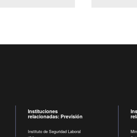
Centro de llamadas: 6007120028, Celular ✽8088 de lunes a
09:00 a 18:00 horas y viernes de 09:00 a 17:00 horas.
de lunes a viernes de 09:00 a 17:00 horas.
Videollamadas
Instituciones
In
relacionadas: Previsión
re
Instituto de Seguridad Laboral
Min