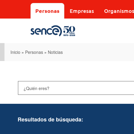
Pasar
al
Personas
Empresas
Organismo
contenido
principal
Inicio
»
Personas
»
Noticias
Resultados de búsqueda: