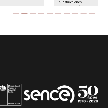
e instrucciones
presuspuetarias