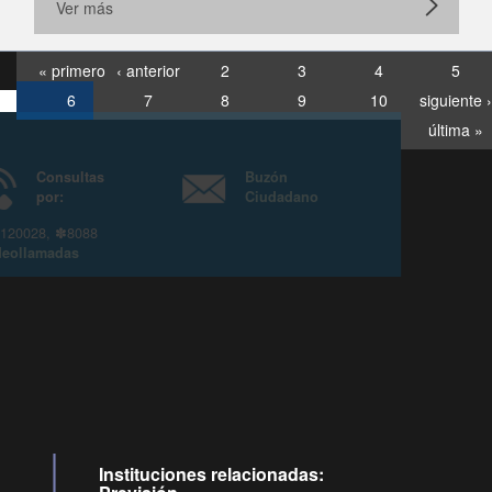
Ver más
« primero
‹ anterior
2
3
4
5
6
7
8
9
10
siguiente ›
última »
Consultas
Buzón
por:
Ciudadano
6007120028, ✽8088
y
Videollamadas
Instituciones relacionadas: