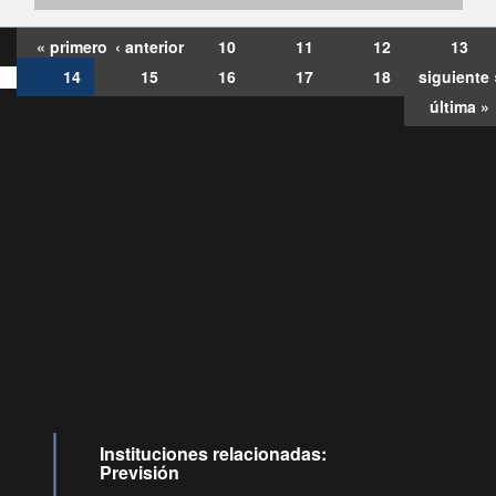
« primero
‹ anterior
10
11
12
13
14
15
16
17
18
siguiente 
última »
Consultas
Buzón
por:
Ciudadano
6007120028, ✽8088
y
Videollamadas
Instituciones relacionadas:
Previsión