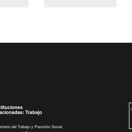
(Servicio Civil)
Ley Lobby
 jueves de
Ingrese su consulta al
Buzón Ciudadano
stituciones
lacionadas: Trabajo
isterio del Trabajo y Previsión Social