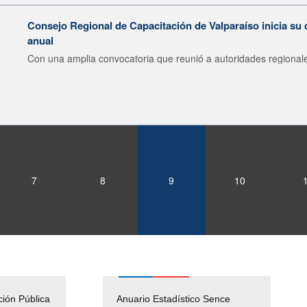
Consejo Regional de Capacitación de Valparaíso inicia su 
anual
Con una amplia convocatoria que reunió a autoridades regionale
7
8
9
10
ción Pública
Empleos Públicos
Anuario Estadístico Sence
Solicitud Audiencias y