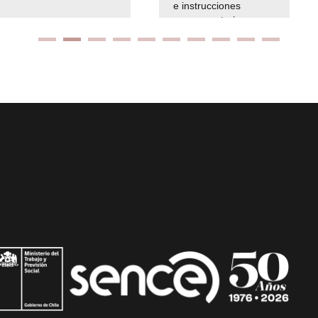
e instrucciones
presuspuetarias