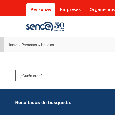
Pasar
al
Personas
Empresas
Organismo
contenido
principal
Inicio
»
Personas
»
Noticias
Resultados de búsqueda: