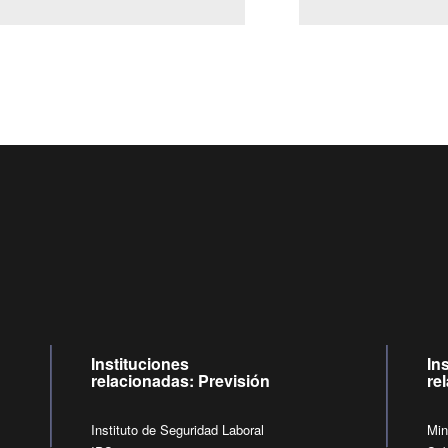
Centro de llamadas: 6007120028, Celular ✽8088 de lunes a
09:00 a 18:00 horas y viernes de 09:00 a 17:00 horas.
de lunes a viernes de 09:00 a 17:00 horas.
Videollamadas
Instituciones
In
relacionadas: Previsión
re
Instituto de Seguridad Laboral
Min