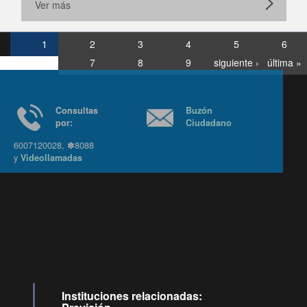
Ver más
1
2
3
4
5
6
7
8
9
siguiente ›
última »
Consultas
Buzón
por:
Ciudadano
6007120028, ✽8088
y
Videollamadas
Ir arriba
Instituciones relacionadas: