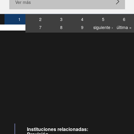
Ver más
1
2
3
4
5
6
7
8
9
siguiente ›
última »
Consultas
Buzón
por:
Ciudadano
6007120028, ✽8088
y
Videollamadas
Instituciones relacionadas: