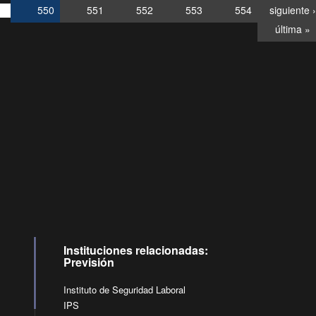
550
551
552
553
554
siguiente ›
última »
Consultas
Buzón
por:
Ciudadano
6007120028, ✽8088
y
Videollamadas
Instituciones relacionadas:
Previsión
Instituto de Seguridad Laboral
IPS