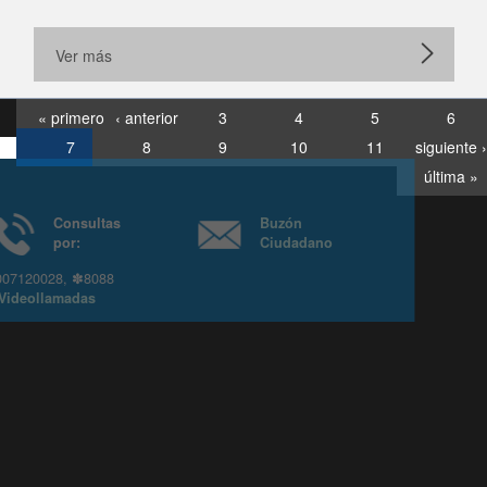
Ver más
« primero
‹ anterior
3
4
5
6
7
8
9
10
11
siguiente ›
última »
Consultas
Buzón
por:
Ciudadano
6007120028, ✽8088
y
Videollamadas