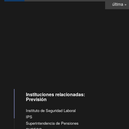
última »
Consultas
Buzón
por:
Ciudadano
6007120028, ✽8088
y
Videollamadas
Instituciones relacionadas:
Previsión
Instituto de Seguridad Laboral
IPS
Superintendencia de Pensiones