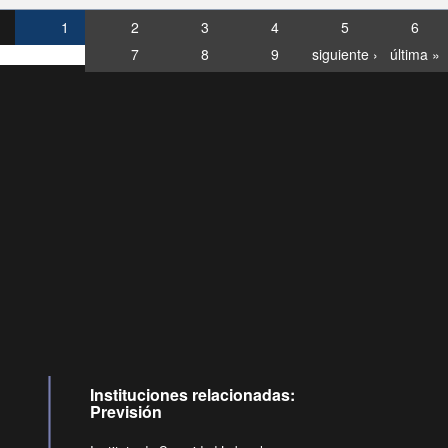
1
2
3
4
5
6
7
8
9
siguiente ›
última »
Consultas
Buzón
por:
Ciudadano
6007120028, ✽8088
y
Videollamadas
Instituciones relacionadas:
Previsión