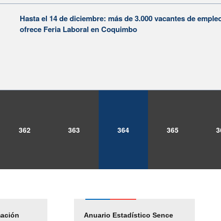
Hasta el 14 de diciembre: más de 3.000 vacantes de empleo
ofrece Feria Laboral en Coquimbo
362
363
364
365
3
mación
Empleos Públicos
Anuario Estadístico Sence
Solicitud Audiencias