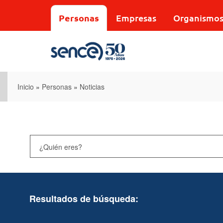
Pasar
al
Personas
Empresas
Organismo
contenido
principal
Inicio
»
Personas
»
Noticias
Resultados de búsqueda: