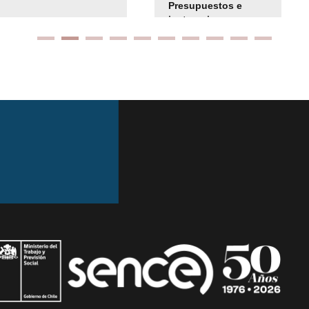
Presupuestos e
instrucciones
presuspuetarias
Ir arriba