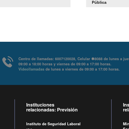
Pública
Centro de llamadas: 6007120028, Celular ✽8088 de lu
09:00 a 18:00 horas y viernes de 09:00 a 17:00 horas.
Videollamadas
de lunes a viernes de 09:00 a 17:00 ho
Instituciones
In
relacionadas: Previsión
re
Instituto de Seguridad Laboral
Min
Soc