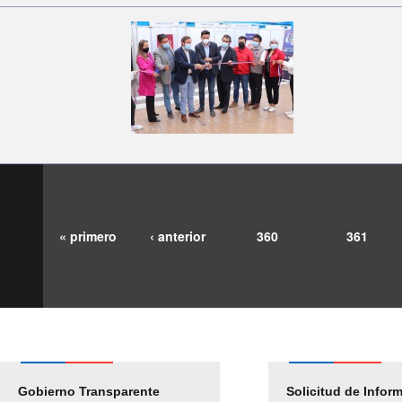
« primero
‹ anterior
360
361
Gobierno Transparente
Pago Proveedores
Solicitud de Infor