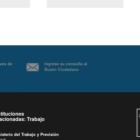
(Servicio Civil)
y Ley Lobby
nes a jueves de
Ingrese su consulta al
Buzón Ciudadano
ras.
stituciones
lacionadas: Trabajo
isterio del Trabajo y Previsión
ial