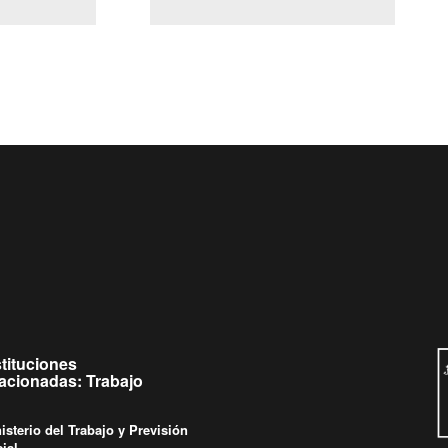
(Servicio Civil)
y Ley Lobby
ueves de
Ingrese su consulta al
Buzón Ciudadano
stituciones
lacionadas: Trabajo
isterio del Trabajo y Previsión
ial