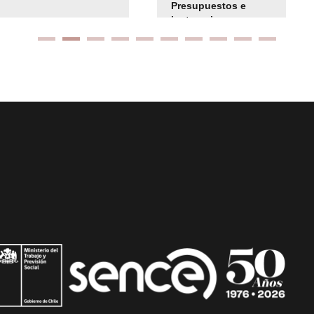
Presupuestos e
instrucciones
presuspuetarias