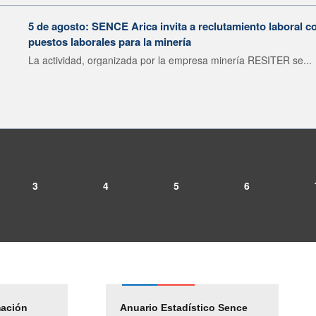
5 de agosto: SENCE Arica invita a reclutamiento laboral c
puestos laborales para la minería
La actividad, organizada por la empresa minería RESITER se...
3
4
5
6
mación
Empleos Públicos
Anuario Estadístico Sence
Solicitud Audiencias