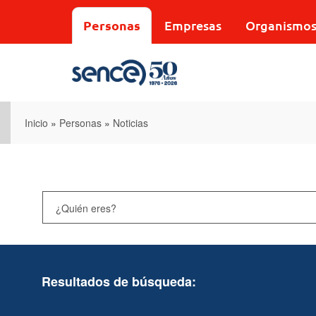
Pasar
al
Personas
Empresas
Organismo
contenido
principal
Inicio
»
Personas
»
Noticias
Resultados de búsqueda: