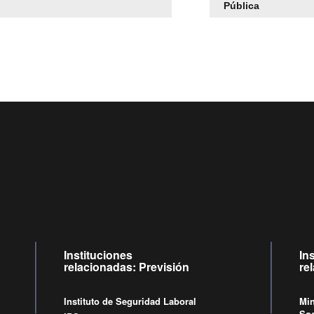
Pública
Centro de llamadas: 6007120028, Celular ✽8088 de lunes a j
09:00 a 18:00 horas y viernes de 09:00 a 17:00 horas.
Videollamadas
de lunes a viernes de 09:00 a 17:00 horas.
Instituciones
In
relacionadas: Previsión
re
Instituto de Seguridad Laboral
Min
Soc