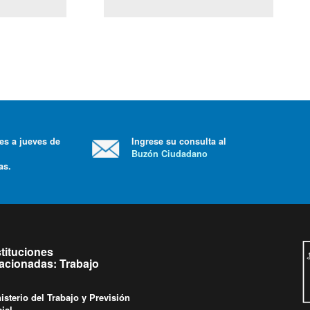
(Servicio Civil)
y Ley Lobby
nes a jueves de
Ingrese su consulta al
Buzón Ciudadano
ras.
stituciones
lacionadas: Trabajo
isterio del Trabajo y Previsión
ial