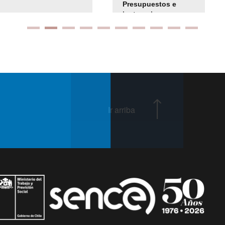
Presupuestos e
instrucciones
presuspuetarias
Ir arriba