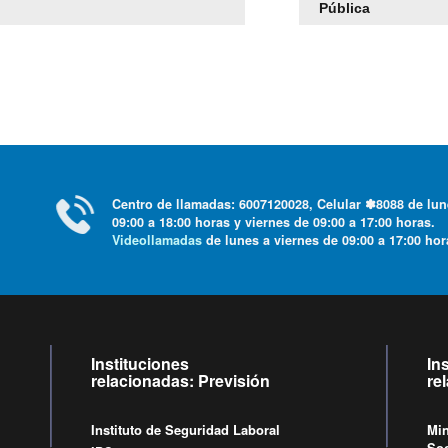
Pública
Centro de llamadas: 6007120028, Celular ✽8088 de lu
09:00 a 18:00 horas y viernes de 09:00 a 17:00 horas.
Videollamadas
de lunes a viernes de 09:00 a 17:00 ho
Instituciones
In
relacionadas: Previsión
re
Instituto de Seguridad Laboral
Min
Soc