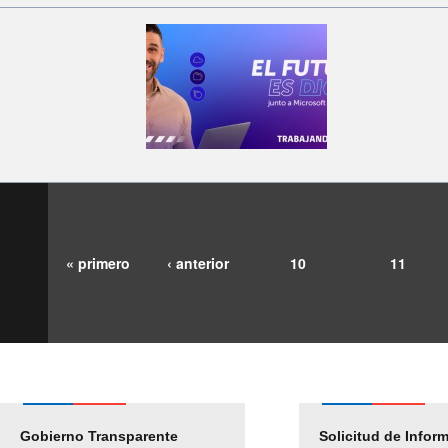
« primero
‹ anterior
10
11
Gobierno Transparente
Pago Proveedores
Solicitud de Infor