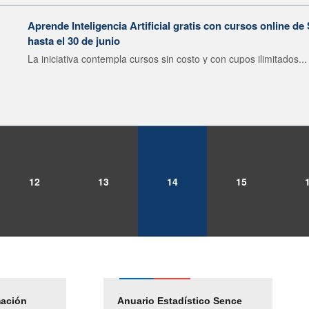
Aprende Inteligencia Artificial gratis con cursos online d
hasta el 30 de junio
La iniciativa contempla cursos sin costo y con cupos ilimitados...
12
13
14
15
mación
Empleos Públicos
Anuario Estadístico Sence
Solicitud Audiencias