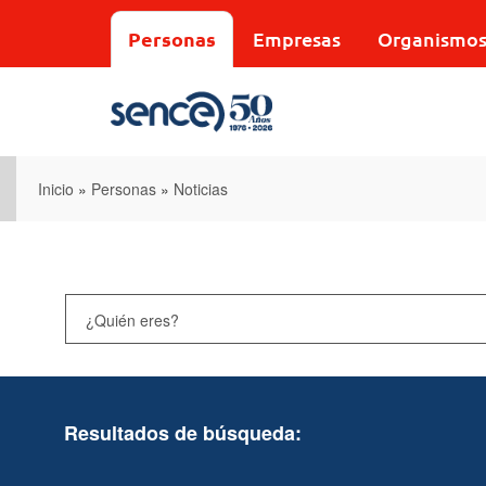
Pasar
al
Personas
Empresas
Organismo
contenido
principal
Inicio
»
Personas
»
Noticias
Resultados de búsqueda: