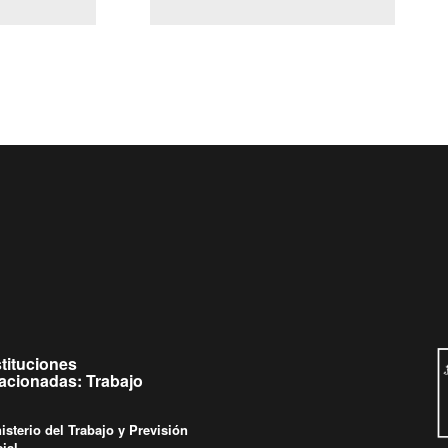
(Servicio Civil)
y Ley Lobby
 jueves de
Ingrese su consulta al
Buzón Ciudadano
stituciones
lacionadas: Trabajo
isterio del Trabajo y Previsión
ial