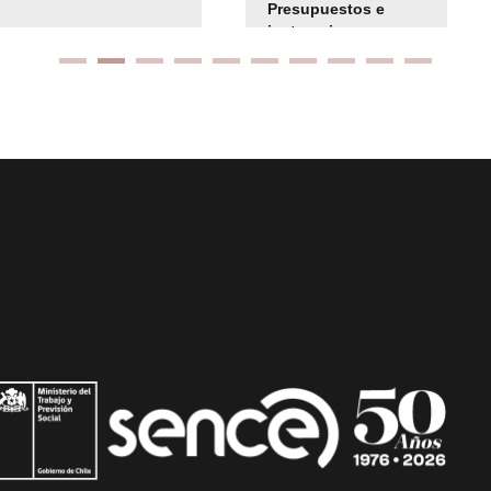
Presupuestos e
instrucciones
presuspuetarias