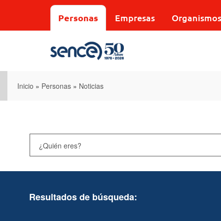
Pasar
al
Personas
Empresas
Organismo
contenido
principal
Inicio
»
Personas
»
Noticias
Resultados de búsqueda: