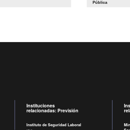
Pública
Centro de llamadas: 6007120028, Celular ✽8088 de lunes a
09:00 a 18:00 horas y viernes de 09:00 a 17:00 horas.
Videollamadas
de lunes a viernes de 09:00 a 17:00 horas.
Instituciones
In
relacionadas: Previsión
re
Instituto de Seguridad Laboral
Min
Soc