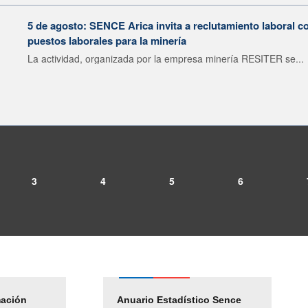
5 de agosto: SENCE Arica invita a reclutamiento laboral c
puestos laborales para la minería
La actividad, organizada por la empresa minería RESITER se...
3
4
5
6
mación
Empleos Públicos
Anuario Estadístico Sence
Solicitud Audiencias