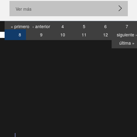
Ver más
« primero
‹ anterior
4
5
6
7
8
9
10
11
12
siguiente ›
última »
Consultas
Buzón
por:
Ciudadano
6007120028, ✽8088
y
Videollamadas