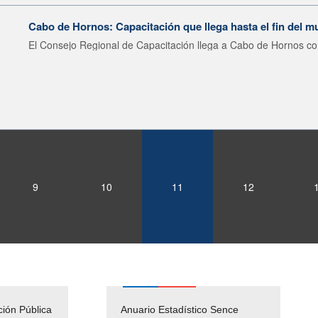
Cabo de Hornos: Capacitación que llega hasta el fin del 
El Consejo Regional de Capacitación llega a Cabo de Hornos con
9
10
11
12
ción Pública
Empleos Públicos
Anuario Estadístico Sence
Solicitud Audiencias y