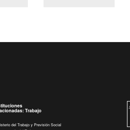
(Servicio Civil)
Ley Lobby
Ingrese su consulta al
Buzón Ciudadano
stituciones
lacionadas: Trabajo
isterio del Trabajo y Previsión Social