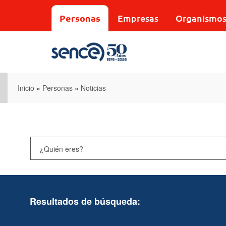
Pasar
al
Personas
Empresas
Organismo
contenido
principal
Inicio
»
Personas
»
Noticias
Resultados de búsqueda: