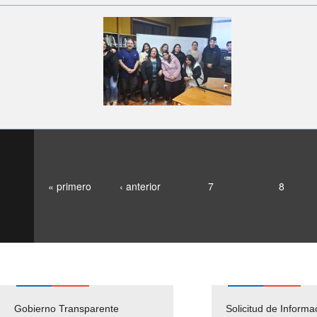
« primero
‹ anterior
7
8
Gobierno Transparente
Pago Proveedores
Solicitud de Informa