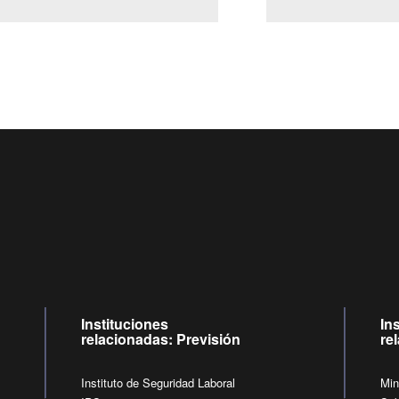
Centro de llamadas: 6007120028, Celular ✽8088 de lunes a jueves de
09:00 a 18:00 horas y viernes de 09:00 a 17:00 horas.
de lunes a viernes de 09:00 a 17:00 horas.
Videollamadas
Instituciones
In
relacionadas: Previsión
re
Instituto de Seguridad Laboral
Min