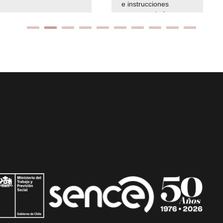
e instrucciones
presuspuetarias