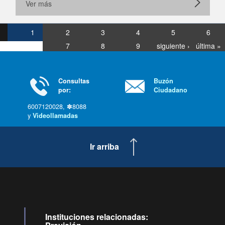
Ver más
1
2
3
4
5
6
7
8
9
siguiente ›
última »
Consultas
Buzón
por:
Ciudadano
6007120028, ✽8088
y
Videollamadas
Ir arriba
Instituciones relacionadas: