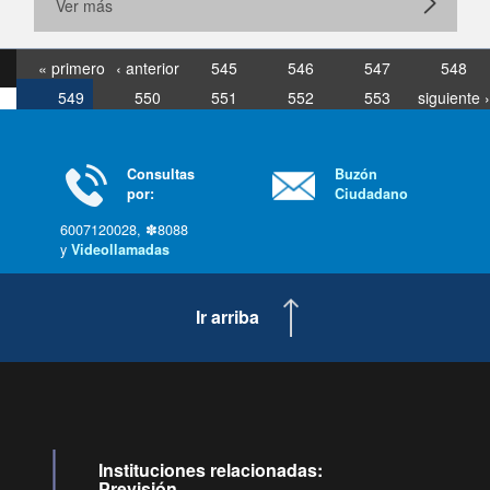
Ver más
« primero
‹ anterior
545
546
547
548
549
550
551
552
553
siguiente ›
última »
Consultas
Buzón
por:
Ciudadano
6007120028, ✽8088
y
Videollamadas
Ir arriba
Instituciones relacionadas:
Previsión