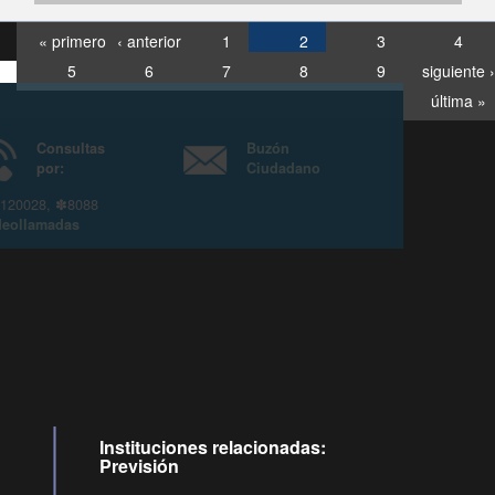
« primero
‹ anterior
1
2
3
4
5
6
7
8
9
siguiente ›
última »
Consultas
Buzón
por:
Ciudadano
6007120028, ✽8088
y
Videollamadas
Instituciones relacionadas:
Previsión