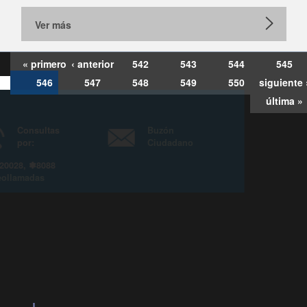
Ver más
« primero
‹ anterior
542
543
544
545
546
547
548
549
550
siguiente 
última »
Consultas
Buzón
por:
Ciudadano
6007120028, ✽8088
y
Videollamadas