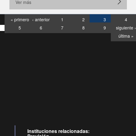
Ver más
« primero
‹ anterior
1
2
3
4
5
6
7
8
9
siguiente ›
última »
Consultas
Buzón
por:
Ciudadano
6007120028, ✽8088
y
Videollamadas
Instituciones relacionadas: