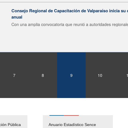
Consejo Regional de Capacitación de Valparaíso inicia su 
anual
Con una amplia convocatoria que reunió a autoridades regionale
7
8
9
10
ción Pública
Empleos Públicos
Anuario Estadístico Sence
Solicitud Audiencias y