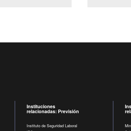
Centro de llamadas: 6007120028, Celular ✽8088 de lunes a
09:00 a 18:00 horas y viernes de 09:00 a 17:00 horas.
de lunes a viernes de 09:00 a 17:00 horas.
Videollamadas
Instituciones
In
relacionadas: Previsión
re
Instituto de Seguridad Laboral
Min