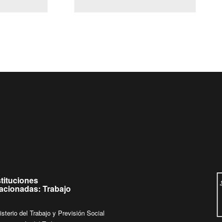
(Servicio Civil)
Ley Lobby
 jueves de
Ingrese su consulta al
Buzón Ciudadano
stituciones
lacionadas: Trabajo
isterio del Trabajo y Previsión Social