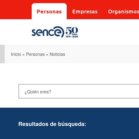
Pasar
al
Personas
Empresas
Organismo
contenido
principal
Inicio
»
Personas
»
Noticias
Resultados de búsqueda: