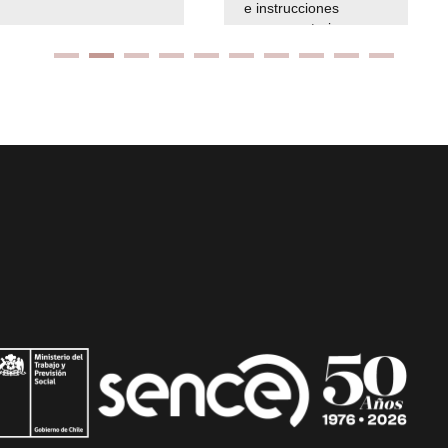
e instrucciones
presuspuetarias