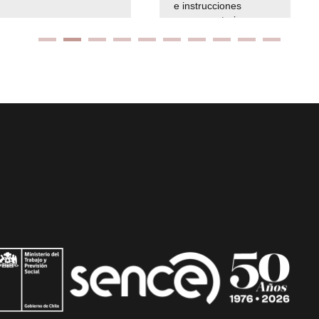
e instrucciones
presuspuetarias