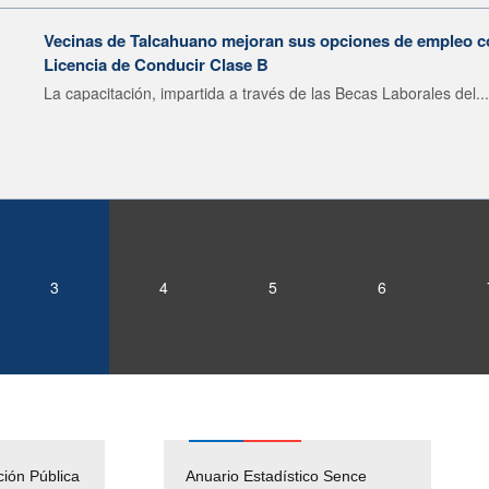
Vecinas de Talcahuano mejoran sus opciones de empleo 
Licencia de Conducir Clase B
La capacitación, impartida a través de las Becas Laborales del...
3
4
5
6
ción Pública
Empleos Públicos
Anuario Estadístico Sence
Solicitud Audiencias y