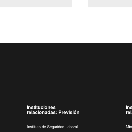
Centro de llamadas: 6007120028, Celular ✽8088 de lunes a
09:00 a 18:00 horas y viernes de 09:00 a 17:00 horas.
de lunes a viernes de 09:00 a 17:00 horas.
Videollamadas
Instituciones
In
relacionadas: Previsión
re
Instituto de Seguridad Laboral
Min