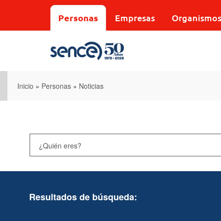
Pasar
al
Personas
Empresas
Organismo
contenido
principal
Inicio
»
Personas
»
Noticias
Resultados de búsqueda: