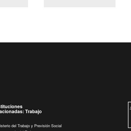
(Servicio Civil)
Ley Lobby
 jueves de
Ingrese su consulta al
Buzón Ciudadano
stituciones
lacionadas: Trabajo
isterio del Trabajo y Previsión Social