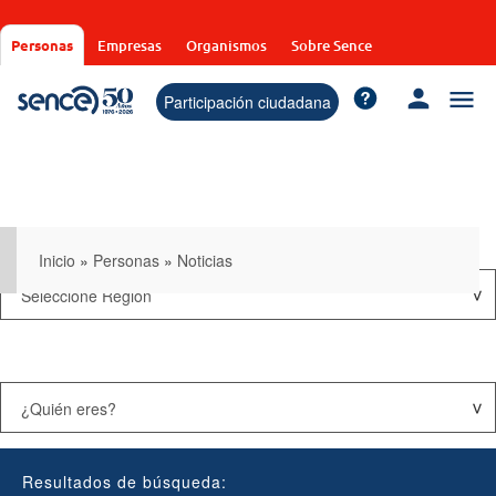
Pasar
al
Personas
Empresas
Organismos
Sobre Sence
contenido
principal
Participación ciudadana
Inicio
»
Personas
»
Noticias
Resultados de búsqueda: