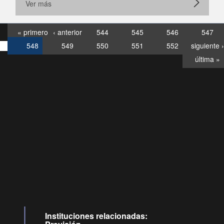
Ver más
« primero
‹ anterior
544
545
546
547
548
549
550
551
552
siguiente ›
última »
Consultas
Buzón
por:
Ciudadano
6007120028, ✽8088
y
Videollamadas
Instituciones relacionadas: