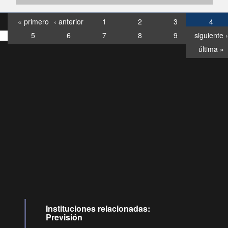
« primero
‹ anterior
1
2
3
4
5
6
7
8
9
siguiente ›
última »
Consultas
Buzón
por:
Ciudadano
6007120028, ✽8088
y
Videollamadas
Instituciones relacionadas:
Previsión