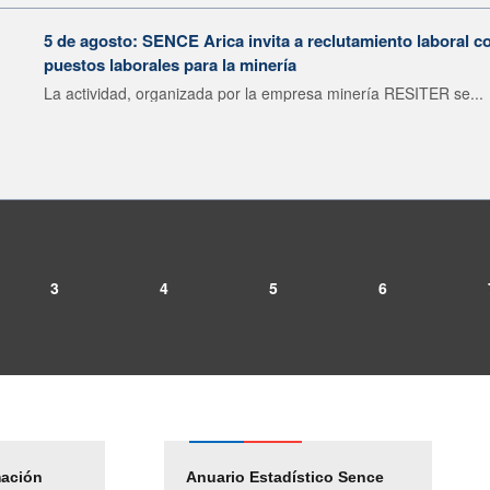
5 de agosto: SENCE Arica invita a reclutamiento laboral c
puestos laborales para la minería
La actividad, organizada por la empresa minería RESITER se...
3
4
5
6
mación
Empleos Públicos
Anuario Estadístico Sence
Solicitud Audiencias