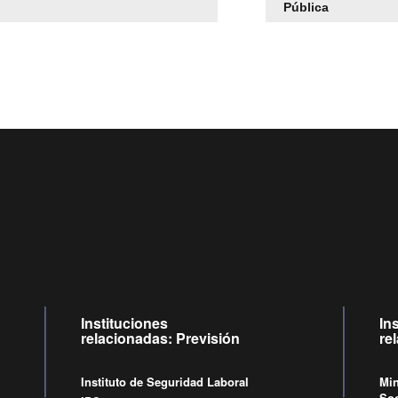
Pública
Centro de llamadas: 6007120028, Celular ✽8088 de lunes
09:00 a 18:00 horas y viernes de 09:00 a 17:00 horas.
Videollamadas
de lunes a viernes de 09:00 a 17:00 horas.
Instituciones
In
relacionadas: Previsión
re
Instituto de Seguridad Laboral
Min
Soc