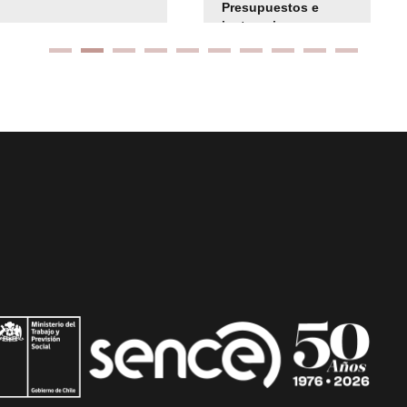
Presupuestos e
instrucciones
presuspuetarias