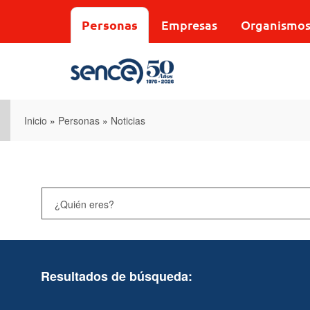
Pasar
al
Personas
Empresas
Organismo
contenido
principal
Inicio
»
Personas
»
Noticias
Resultados de búsqueda: