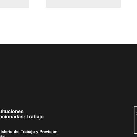
(Servicio Civil)
y Ley Lobby
 a jueves de
Ingrese su consulta al
Buzón Ciudadano
stituciones
lacionadas: Trabajo
isterio del Trabajo y Previsión
ial