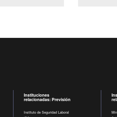
Centro de llamadas: 6007120028, Celular ✽8088 de lunes a
09:00 a 18:00 horas y viernes de 09:00 a 17:00 horas.
de lunes a viernes de 09:00 a 17:00 horas.
Videollamadas
Instituciones
In
relacionadas: Previsión
re
Instituto de Seguridad Laboral
Min