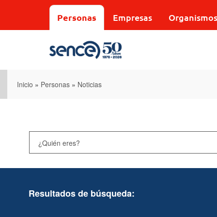
Pasar
al
Personas
Empresas
Organismo
contenido
principal
Inicio
»
Personas
»
Noticias
Resultados de búsqueda: