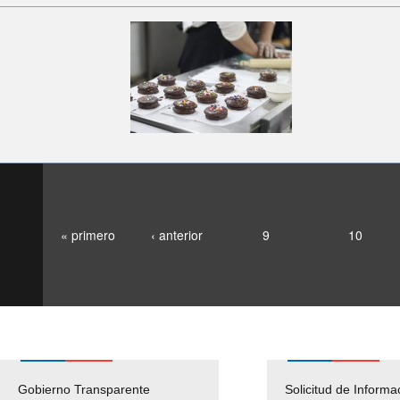
« primero
‹ anterior
9
10
Gobierno Transparente
Pago Proveedores
Solicitud de Informa