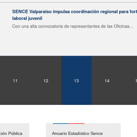
SENCE Valparaíso impulsa coordinación regional para forta
laboral juvenil
Con una alta convocatoria de representantes de las Oficinas...
11
12
13
14
ción Pública
Empleos Públicos
Anuario Estadístico Sence
Solicitud Audiencias y