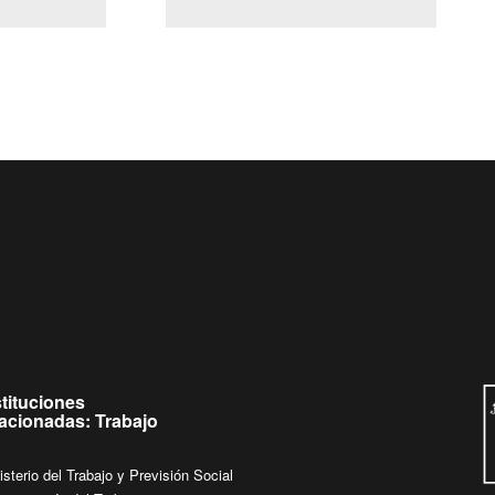
(Servicio Civil)
Ley Lobby
 jueves de
Ingrese su consulta al
Buzón Ciudadano
stituciones
lacionadas: Trabajo
isterio del Trabajo y Previsión Social