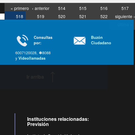
« primero
‹ anterior
514
515
516
517
518
519
520
521
522
siguiente ›
última »
Consultas
Buzón
por:
Ciudadano
6007120028, ✽8088
y
Videollamadas
Ir arriba
Instituciones relacionadas:
Previsión