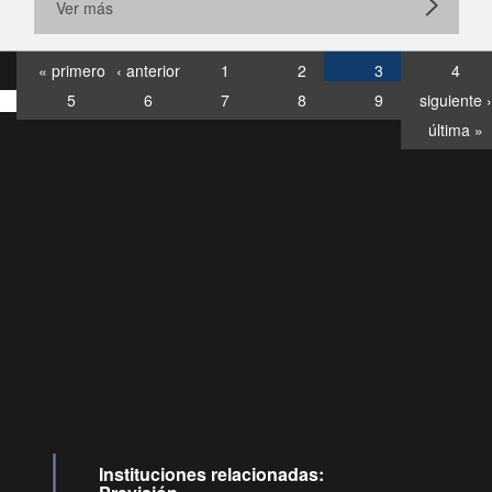
Ver más
« primero
‹ anterior
1
2
3
4
5
6
7
8
9
siguiente ›
última »
Consultas
Buzón
por:
Ciudadano
6007120028, ✽8088
y
Videollamadas
Instituciones relacionadas: